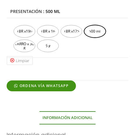
PRESENTACIÓN
: 500 ML
TBR x190
TBR x 16
TBR x175
500 mL
TARRO x 30
5 g
g
Limpiar
ORDENA VÍA WHATSAPP
INFORMACIÓN ADICIONAL
Información adicional