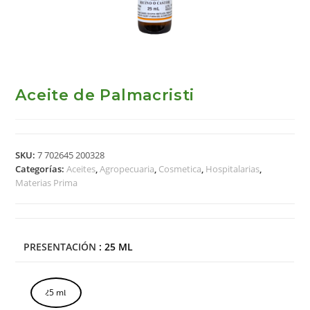
Aceite de Palmacristi
SKU:
7 702645 200328
Categorías:
Aceites
,
Agropecuaria
,
Cosmetica
,
Hospitalarias
,
Materias Prima
PRESENTACIÓN
: 25 ML
25 mL